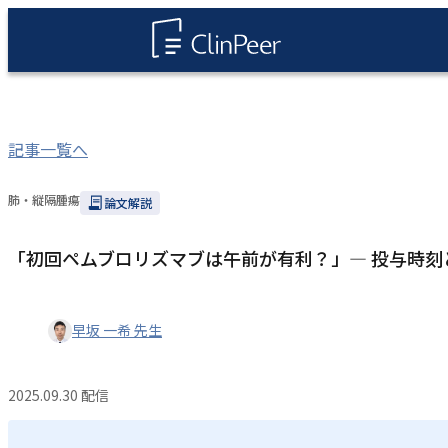
記事一覧へ
肺・縦隔腫瘍
論文解説
「初回ペムブロリズマブは午前が有利？」― 投与時
早坂 一希 先生
2025.09.30 配信