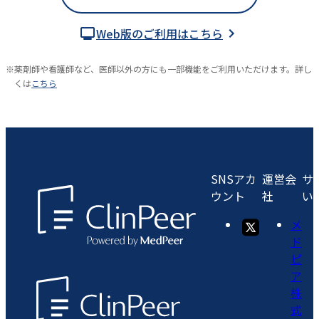
Web版のご利用はこちら
※
薬剤師や看護師など、医師以外の方にも一部機能をご利用いただけます。詳し
くは
こちら
SNSアカ
運営会
サ
ウント
社
い
メ
ド
ピ
ア
株
式