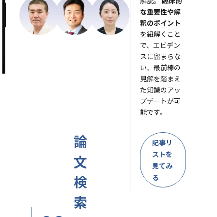
解説。
臨床的
な重要性や解
釈のポイント
を紐解くこと
で、エビデン
スに留まらな
い、最前線の
見解を踏まえ
た知識のアッ
プデートが可
能です。
論
記事リ
ストを
文
見てみ
検
る
索