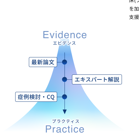
床(
を加
支援