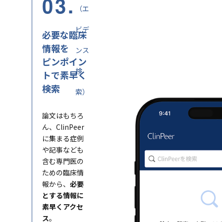
03.
（エ
ビデ
必要な臨床
情報を
ンス
ピンポイン
検
トで素早く
検索
索）
論文はもちろ
ん、ClinPeer
に集まる症例
や記事なども
含む専門医の
ための臨床情
報から、
必要
とする情報に
素早くアクセ
ス
。