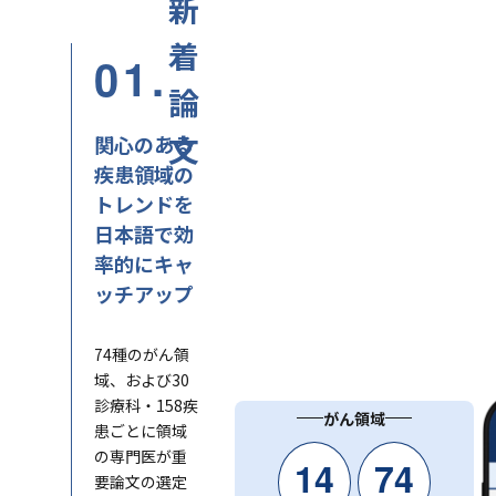
新
着
01.
論
文
関心のある
疾患領域の
トレンドを
日本語で効
率的にキャ
ッチアップ
74種のがん領
域、および30
診療科・158疾
がん領域
患ごとに領域
の専門医が重
14
74
要論文の選定