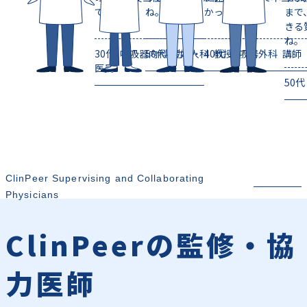
ています。
ね。
かっています。
まで
きる
ね。
30代 呼吸器内科 助教・
50代 産婦人科 教授
40代 呼吸器外科 講師
医員
50
ClinPeer Supervising and Collaborating
Physicians
ClinPeerの監修・
協
力医師