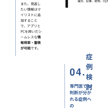
また、見返し
たい情報はマ
イリストに追
加すること
で、アプリと
PCを跨いだシ
ームレスな
情
報検索・蓄積
が可能
です。
症
例
04.
検
討
専門医でも
判断が分か
れる症例へ
の