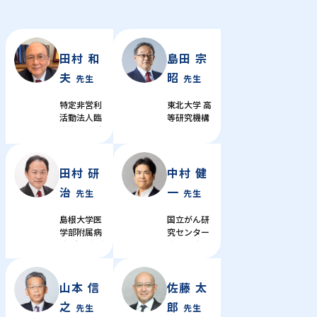
田村 和
島田 宗
夫
昭
先生
先生
特定非営利
東北大学 高
活動法人臨
等研究機構
床血液・腫
未来型医療
瘍研究会 理
創成センタ
事長
ー 教授 / 東
北大学病院
田村 研
中村 健
婦人科 婦人
治
一
先生
先生
科長
島根大学医
国立がん研
学部附属病
究センター
院 腫瘍内科
中央病院 国
/ 先端がん
際開発部門
治療センタ
部門長
ー 教授
山本 信
佐藤 太
之
郎
先生
先生