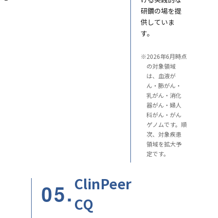
研鑽の場を提
供していま
す。
※
2026年6月時点
の対象領域
は、血液が
ん・肺がん・
乳がん・消化
器がん・婦人
科がん・がん
ゲノムです。順
次、対象疾患
領域を拡大予
定です。
ClinPeer
05.
CQ