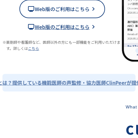
Web版のご利用はこちら
Web版のご利用はこちら
※
薬剤師や看護師など、医師以外の方にも一部機能をご利用いただけま
す。詳しくは
こちら
rとは？
提供している機能
医師の声
監修・協力医師
ClinPeer
What 
C