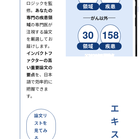
ロジックを監
領域
疾患
修。
あなたの
専門の疾患領
がん以外
域
の専門医が
30
158
注視する論文
を厳選してお
領域
疾患
届けします。
インパクトフ
※2026年6月時点
ァクターの高
い重要論文の
要点
を、日本
語で効率的に
把握できま
す。
エ
論文リ
キ
ストを
見てみ
ス
る