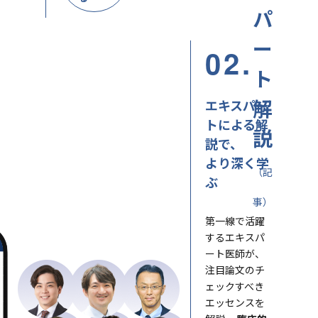
パ
ー
02.
ト
解
エキスパー
トによる解
説
説で、
より深く学
（記
ぶ
事）
第一線で活躍
するエキスパ
ート医師が、
注目論文のチ
ェックすべき
エッセンスを