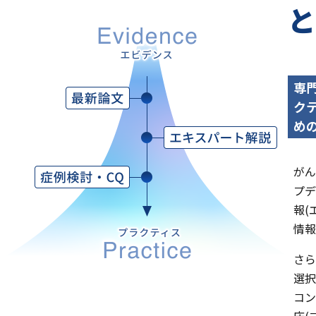
専
ク
め
がん
プデ
報(
情報
さら
選択
コン