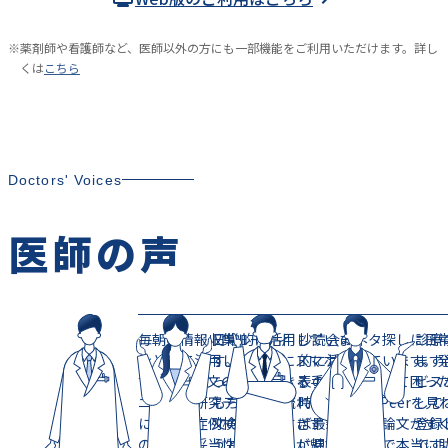
※
薬剤師や看護師など、医師以外の方にも一部機能をご利用いただけます。詳し
くは
こちら
Doctors' Voices
医師の声
毎朝の情報収集ルーティ
日常的に活用していま
抄読会のネタ探しに日
診療
ンとして活用していま
す。移動中にスマホでさ
的に活用しています。
ます
す。新規論文のスクリー
っと確認できる手軽さは
表のネタが尽きて困っ
ビス
ニングや研究テーマ探索
もちろん、流れてくる論
時でも、ClinPeerを見
して
に加え、症例検討で自身
文の数が多すぎず『ちょ
ば最新の注目論文がす
登録
の判断の妥当性を確認し
うどいい』のが魅力です
に見つかるので本当に
です