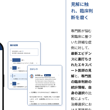
見解に触
れ、臨床判
断を磨く
専門医が悩む
実臨床に基づ
いた詳細な症
例に対して、
最新エビデン
スに裏打ちさ
れたエキスパ
ート医師の見
解
と、
専門医
の臨床判断の
統計情報、自
身の選択
の比
較によって、
治療選択にお
ける実践的な